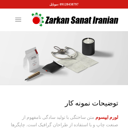
09128438797 :موبایل
توضیحات نمونه کار
لورم ایپسوم
متن ساختگی با تولید سادگی نامفهوم از
صنعت چاپ و با استفاده از طراحان گرافیک است. چاپگرها